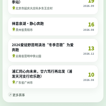
19
季站）
2026.09
北京市延庆大庄科乡东王庄村
16
禅意泉湖·静心奔跑
贵州省贵阳市
2026.08
2026爱徒野昆明滇池“冬季恋歌”为爱
13
奔跑
2026.12
云南省昆明中铁公园
浦汇同心向未来，廿六笃行再出发（浦
10
发天河支行欢乐跑）
2026.08
广东省广州市
更多赛事
↗